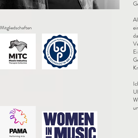
Ge
Al
ei
Mitgliedschaften
d
V
Ei
G
Kr
Ic
U
W
un