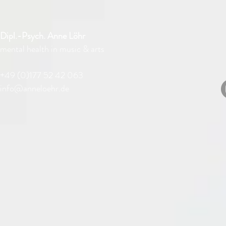
Dipl.-Psych. Anne Löhr
mental health in music & arts
+49 (0)177 52 42 063
info@anneloehr.de