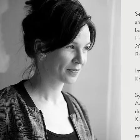
Se
am
be
Er
20
Be
I
Kr
S
A
de
Kl
i
m