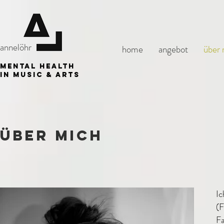
annelöhr
home
angebot
über 
mental health
in music & arts
Über Mich
Ic
(
Fa