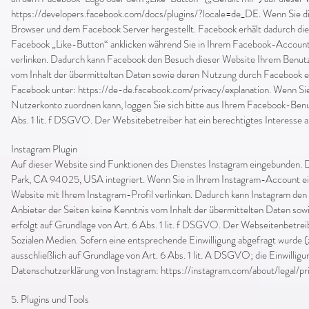
https://developers.facebook.com/docs/plugins/?locale=de_DE.
Wenn Sie di
Browser und dem Facebook Server hergestellt. Facebook erhält dadurch die
Facebook „Like-Button“ anklicken während Sie in Ihrem Facebook-Account e
verlinken. Dadurch kann Facebook den Besuch dieser Website Ihrem Benutzer
vom Inhalt der übermittelten Daten sowie deren Nutzung durch Facebook er
Facebook unter:
https://de-de.facebook.com/privacy/explanation.
Wenn Sie
Nutzerkonto zuordnen kann, loggen Sie sich bitte aus Ihrem Facebook-Benu
Abs. 1 lit. f DSGVO. Der Websitebetreiber hat ein berechtigtes Interesse a
Instagram Plugin
Auf dieser Website sind Funktionen des Dienstes Instagram eingebunden. 
Park, CA 94025, USA integriert. Wenn Sie in Ihrem Instagram-Account eing
Website mit Ihrem Instagram-Profil verlinken. Dadurch kann Instagram den 
Anbieter der Seiten keine Kenntnis vom Inhalt der übermittelten Daten so
erfolgt auf Grundlage von Art. 6 Abs. 1 lit. f DSGVO. Der Webseitenbetreib
Sozialen Medien. Sofern eine entsprechende Einwilligung abgefragt wurde (z
ausschließlich auf Grundlage von Art. 6 Abs. 1 lit. A DSGVO; die Einwilligun
Datenschutzerklärung von Instagram:
https://instagram.com/about/legal/pr
5. Plugins und Tools