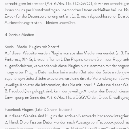
berechtigten Interessen (Art. 6 Abs. 1 lit. f DSGVO), da wir ein berechtigt
Ihnen an uns per Kontaktanfragen übersandten Daten verbleiben bei uns, bis
Zweck für die Datenspeicherung entfällt (z. B. nach abgeschlossener Bear
Aufbewahrungsfristen – bleiben unberührt.
4. Soziale Medien
Social-Media-Plugins mit Shariff
Auf dieser Website werden Plugins von sozialen Medien verwendet (z. B. Fa
Pinterest, XING, LinkedIn, Tumblr). Die Plugins können Sie in der Regel a
zu gewährleisten, verwenden wir diese Plugins nur zusammen mit der sogen
integrierten Plugins Daten schon beim ersten Betreten der Seite an den jewe
zugehörigen Schaltfläche aktivieren, wird eine direkte Verbindung zum Server 
jeweilige Anbieter die Information, dass Sie mit Ihrer IP-Adresse dieser W
B. Facebook) eingeloggt sind, kann der jeweilige Anbieter den Besuch diese
Einwilligung im Sinne des Art. 6 Abs. 1 lit. a DSGVO dar. Diese Einwilligung
Facebook Plugins (Like & Share-Button)
Auf dieser Website sind Plugins des sozialen Netzwerks Facebook integriert
2, Irland. Die erfassten Daten werden nach Aussage von Facebook jedoch au
an dem Facebook-Logo oder dem „Like-Button“ („Gefällt mir“) auf dieser We