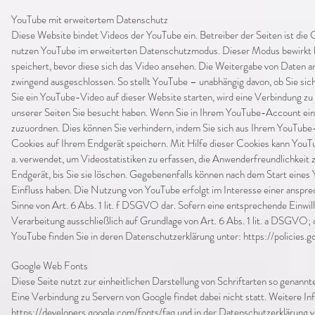
YouTube mit erweitertem Datenschutz
Diese Website bindet Videos der YouTube ein. Betreiber der Seiten ist die 
nutzen YouTube im erweiterten Datenschutzmodus. Dieser Modus bewirkt la
speichert, bevor diese sich das Video ansehen. Die Weitergabe von Daten
zwingend ausgeschlossen. So stellt YouTube – unabhängig davon, ob Sie s
Sie ein YouTube-Video auf dieser Website starten, wird eine Verbindung zu
unserer Seiten Sie besucht haben. Wenn Sie in Ihrem YouTube-Account einge
zuzuordnen. Dies können Sie verhindern, indem Sie sich aus Ihrem YouTub
Cookies auf Ihrem Endgerät speichern. Mit Hilfe dieser Cookies kann YouT
a. verwendet, um Videostatistiken zu erfassen, die Anwenderfreundlichkeit
Endgerät, bis Sie sie löschen. Gegebenenfalls können nach dem Start eines
Einfluss haben. Die Nutzung von YouTube erfolgt im Interesse einer anspre
Sinne von Art. 6 Abs. 1 lit. f DSGVO dar. Sofern eine entsprechende Einwill
Verarbeitung ausschließlich auf Grundlage von Art. 6 Abs. 1 lit. a DSGVO; d
YouTube finden Sie in deren Datenschutzerklärung unter:
https://policies.
Google Web Fonts
Diese Seite nutzt zur einheitlichen Darstellung von Schriftarten so genannte
Eine Verbindung zu Servern von Google findet dabei nicht statt. Weitere I
https://developers.google.com/fonts/faq
und in der Datenschutzerklärung 