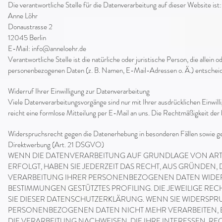
Die verantwortliche Stelle für die Datenverarbeitung auf dieser Website ist:
Anne Löhr
Donaustrasse 2
12045 Berlin
E-Mail:
info@anneloehr.de
Verantwortliche Stelle ist die natürliche oder juristische Person, die alle
personenbezogenen Daten (z. B. Namen, E-Mail-Adressen o. Ä.) entscheid
Widerruf Ihrer Einwilligung zur Datenverarbeitung
Viele Datenverarbeitungsvorgänge sind nur mit Ihrer ausdrücklichen Einwillig
reicht eine formlose Mitteilung per E-Mail an uns. Die Rechtmäßigkeit der
Widerspruchsrecht gegen die Datenerhebung in besonderen Fällen sowie g
Direktwerbung (Art. 21 DSGVO)
WENN DIE DATENVERARBEITUNG AUF GRUNDLAGE VON ART. 6 
ERFOLGT, HABEN SIE JEDERZEIT DAS RECHT, AUS GRÜNDEN,
VERARBEITUNG IHRER PERSONENBEZOGENEN DATEN WIDERSP
BESTIMMUNGEN GESTÜTZTES PROFILING. DIE JEWEILIGE R
SIE DIESER DATENSCHUTZERKLÄRUNG. WENN SIE WIDERSPR
PERSONENBEZOGENEN DATEN NICHT MEHR VERARBEITEN, 
DIE VERARBEITUNG NACHWEISEN, DIE IHRE INTERESSEN, R