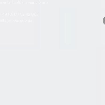
mental health in music & arts
+49 (0)177 52 42 063
info@anneloehr.de