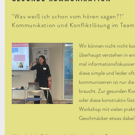
"Was weiß ich schon vom hören sagen?!"
Kommunikation und Konfliktlösung im Team
Wir können nicht nicht k
überhaupt verstehen in ein
mal
i
nformationsfokussier
diese simple und leider of
kommunizeiren ist nur
die
braucht. Zur gesunden Ko
oder diese konstruktiv lös
f otocredit: privat
Workshop mit vielen prakt
Geschmäcker etwas dabei