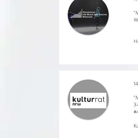
“M
Wo
H
14
“M
3-
#
Ku