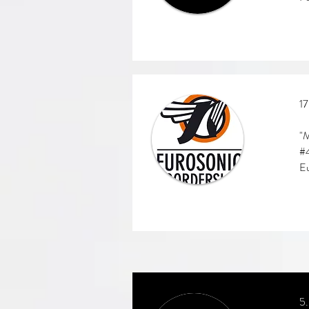
17
"M
#
Eu
5