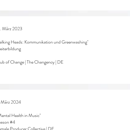
. März 2023
alking Heads: Kommunikation und Greenwashing"
iterbildung
ub of Change | The Changency | DE
. März 2024
ental Health in Music"
eason #4
male Producer Collective | DE