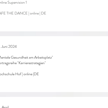
line Supervision 1
AFE THE DANCE | online | DE
. Juni 2024
entale Gesundheit am Arbeitsplatz"
rtragsreihe "Karrierestrategien"
chschule Hof | online |DE
. April