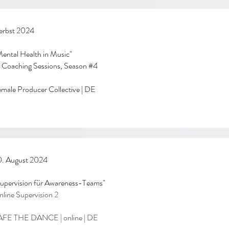
erbst 2024
ental Health in Music"
1 Coaching Sessions, Season #4
male Producer Collective | DE
0. August 2024
upervision für Awareness-Teams
"
line Supervision 2
AFE THE DANCE | online | DE