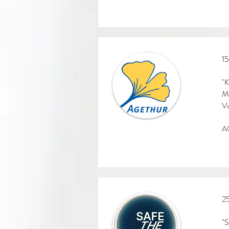
15
"K
M
V
AG
25
"S