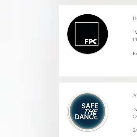
H
“M
1:
Fe
2
"S
On
S