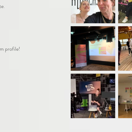
te.
m profile!