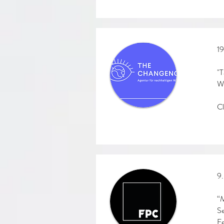
19
"T
We
Cl
9
“M
S
Fe