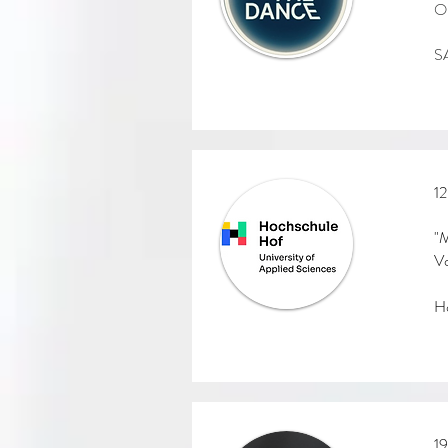
On
S
12
"M
Vo
Ho
19