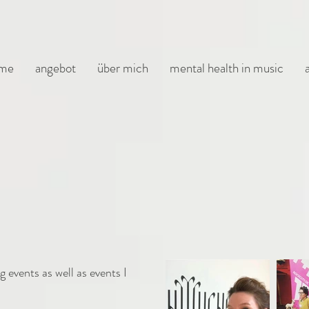
me
angebot
über mich
mental health in music
 events as well as events I